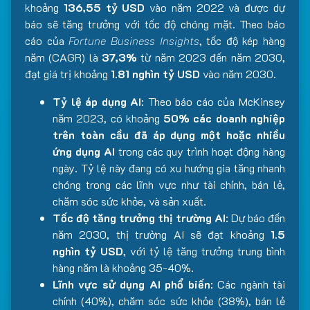
khoảng
136,55 tỷ USD
vào năm 2022 và được dự
báo sẽ tăng trưởng với tốc độ chóng mặt. Theo báo
cáo của
Fortune Business Insights
, tốc độ kép hàng
năm (CAGR) là
37,3%
từ năm 2023 đến năm 2030,
đạt giá trị khoảng
1.81 nghìn tỷ USD
vào năm 2030.
Tỷ lệ áp dụng AI
: Theo báo cáo của McKinsey
năm 2023, có khoảng
50% các doanh nghiệp
trên toàn cầu đã áp dụng một hoặc nhiều
ứng dụng AI
trong các quy trình hoạt động hàng
ngày. Tỷ lệ này đang có xu hướng gia tăng nhanh
chóng trong các lĩnh vực như tài chính, bán lẻ,
chăm sóc sức khỏe, và sản xuất.
Tốc độ tăng trưởng thị trường AI
: Dự báo đến
năm 2030, thị trường AI sẽ đạt khoảng
1.5
nghìn tỷ USD
, với tỷ lệ tăng trưởng trung bình
hàng năm là khoảng 35-40%.
Lĩnh vực sử dụng AI phổ biến
: Các ngành tài
chính (40%), chăm sóc sức khỏe (38%), bán lẻ