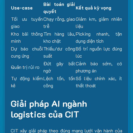
Bài toán giải
Use-case
Kết quả kỳ vọng
quyết
Tối ưu tuyến
Chạy rỗng, giao
Giảm km, giảm nhiên
giao
trễ
liệu
Kho bãi thông
Tìm hàng lâu,
Picking nhanh, tận
minh
kho chật
dụng diện tích
Dự báo chuỗi
Thiếu/dư công
Bố trí nguồn lực đúng
cung ứng
suất
lúc
Đứt gãy bất
Cảnh báo sớm, có
Quản trị rủi ro
ngờ
phương án
Tự động kiểm
Lệch tồn, tốn
Số liệu chính xác, ít
kê
công
thất thoát
Giải pháp AI ngành
logistics của CIT
CIT xây giải pháp theo đúng mạng lưới vận hành của