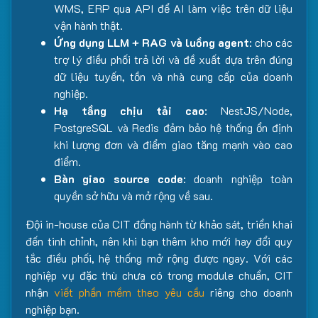
WMS, ERP qua API để AI làm việc trên dữ liệu
vận hành thật.
Ứng dụng LLM + RAG và luồng agent
: cho các
trợ lý điều phối trả lời và đề xuất dựa trên đúng
dữ liệu tuyến, tồn và nhà cung cấp của doanh
nghiệp.
Hạ tầng chịu tải cao
: NestJS/Node,
PostgreSQL và Redis đảm bảo hệ thống ổn định
khi lượng đơn và điểm giao tăng mạnh vào cao
điểm.
Bàn giao source code
: doanh nghiệp toàn
quyền sở hữu và mở rộng về sau.
Đội in-house của CIT đồng hành từ khảo sát, triển khai
đến tinh chỉnh, nên khi bạn thêm kho mới hay đổi quy
tắc điều phối, hệ thống mở rộng được ngay. Với các
nghiệp vụ đặc thù chưa có trong module chuẩn, CIT
nhận
viết phần mềm theo yêu cầu
riêng cho doanh
nghiệp bạn.