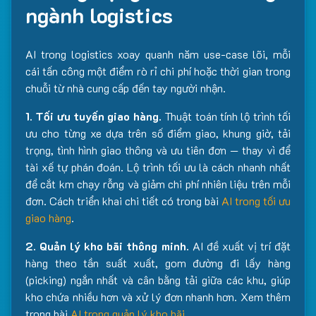
ngành logistics
AI trong logistics xoay quanh năm use-case lõi, mỗi
cái tấn công một điểm rò rỉ chi phí hoặc thời gian trong
chuỗi từ nhà cung cấp đến tay người nhận.
1. Tối ưu tuyến giao hàng.
Thuật toán tính lộ trình tối
ưu cho từng xe dựa trên số điểm giao, khung giờ, tải
trọng, tình hình giao thông và ưu tiên đơn — thay vì để
tài xế tự phán đoán. Lộ trình tối ưu là cách nhanh nhất
để cắt km chạy rỗng và giảm chi phí nhiên liệu trên mỗi
đơn. Cách triển khai chi tiết có trong bài
AI trong tối ưu
giao hàng
.
2. Quản lý kho bãi thông minh.
AI đề xuất vị trí đặt
hàng theo tần suất xuất, gom đường đi lấy hàng
(picking) ngắn nhất và cân bằng tải giữa các khu, giúp
kho chứa nhiều hơn và xử lý đơn nhanh hơn. Xem thêm
trong bài
AI trong quản lý kho bãi
.