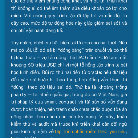
quả có thể kiểm chứng công khai, và một khi triển khai
thì không ai có thể âm thầm sửa điều khoản có lợi cho
mình. Với những quy trình lặp đi lặp lại và cần độ tin
cậy cao, mức độ tự động hóa này giúp giảm sai sót và
chi phí vận hành đáng kể.
Tuy nhiên, chính sự bất biến lại là con dao hai lưỡi. Nếu
mã có lỗi, lỗi đó sẽ bị “đóng băng” trên chuỗi và có thể
bị khai thác — vụ tấn công The DAO năm 2016 làm mất
khoảng 60 triệu USD chỉ vì một lỗ hổng lập trình là bài
học kinh điển. Rủi ro thứ hai đến từ oracle: nếu dữ liệu
đầu vào sai hoặc bị thao túng, hợp đồng vẫn thực thi
“đúng” theo dữ liệu sai đó. Thứ ba là khoảng trống
pháp lý — tại nhiều quốc gia, trong đó có Việt Nam, giá
trị pháp lý của smart contract và tài sản số vẫn đang
được hoàn thiện, nên tranh chấp chưa chắc được tòa án
công nhận theo cách các bên kỳ vọng. Vì vậy, khâu
kiểm thử và audit mã trước khi triển khai cần đội ngũ
giàu kinh nghiệm về
lập trình phần mềm theo yêu cầu
,