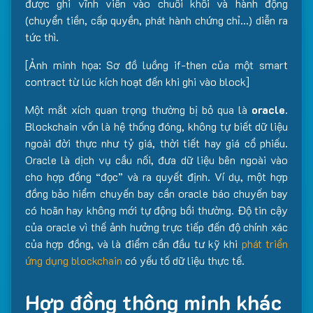
được ghi vĩnh viễn vào chuỗi khối và hành động
(chuyển tiền, cấp quyền, phát hành chứng chỉ…) diễn ra
tức thì.
[Ảnh minh họa: Sơ đồ luồng if-then của một smart
contract từ lúc kích hoạt đến khi ghi vào block]
Một mắt xích quan trọng thường bị bỏ qua là
oracle
.
Blockchain vốn là hệ thống đóng, không tự biết dữ liệu
ngoài đời thực như tỷ giá, thời tiết hay giá cổ phiếu.
Oracle là dịch vụ cầu nối, đưa dữ liệu bên ngoài vào
cho hợp đồng “đọc” và ra quyết định. Ví dụ, một hợp
đồng bảo hiểm chuyến bay cần oracle báo chuyến bay
có hoãn hay không mới tự động bồi thường. Độ tin cậy
của oracle vì thế ảnh hưởng trực tiếp đến độ chính xác
của hợp đồng, và là điểm cần đầu tư kỹ khi
phát triển
ứng dụng blockchain
có yếu tố dữ liệu thực tế.
Hợp đồng thông minh khác