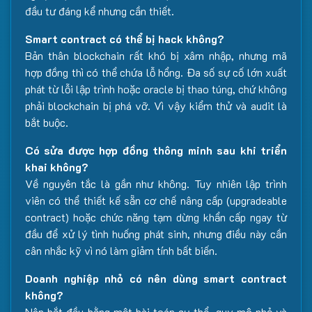
đầu tư đáng kể nhưng cần thiết.
Smart contract có thể bị hack không?
Bản thân blockchain rất khó bị xâm nhập, nhưng mã
hợp đồng thì có thể chứa lỗ hổng. Đa số sự cố lớn xuất
phát từ lỗi lập trình hoặc oracle bị thao túng, chứ không
phải blockchain bị phá vỡ. Vì vậy kiểm thử và audit là
bắt buộc.
Có sửa được hợp đồng thông minh sau khi triển
khai không?
Về nguyên tắc là gần như không. Tuy nhiên lập trình
viên có thể thiết kế sẵn cơ chế nâng cấp (upgradeable
contract) hoặc chức năng tạm dừng khẩn cấp ngay từ
đầu để xử lý tình huống phát sinh, nhưng điều này cần
cân nhắc kỹ vì nó làm giảm tính bất biến.
Doanh nghiệp nhỏ có nên dùng smart contract
không?
Nên bắt đầu bằng một bài toán cụ thể, quy mô nhỏ và