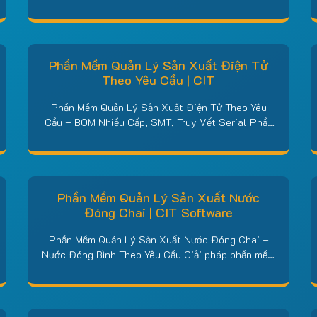
ép nhựa Việt Nam: kiểm soát trọn vẹn từ đơn hàng
– lệnh sản xuất ép phun – định mức hạt nhựa, hạt
màu và phụ gia, qua vòng đời khuôn và từng ca…
Phần Mềm Quản Lý Sản Xuất Điện Tử
Theo Yêu Cầu | CIT
Phần Mềm Quản Lý Sản Xuất Điện Tử Theo Yêu
Cầu – BOM Nhiều Cấp, SMT, Truy Vết Serial Phần
mềm quản lý sản xuất điện tử của CIT được xây
dựng riêng cho nhà máy EMS, SMT và lắp ráp thiết
bị điện tử: quản lý BOM linh kiện nhiều cấp, điều độ
lệnh…
Phần Mềm Quản Lý Sản Xuất Nước
Đóng Chai | CIT Software
Phần Mềm Quản Lý Sản Xuất Nước Đóng Chai –
Nước Đóng Bình Theo Yêu Cầu Giải pháp phần mềm
quản lý sản xuất nước đóng chai, nước đóng bình
– từ mẻ sản xuất đến tuyến giao và công nợ đại lý.
Phần mềm quản lý sản xuất nước đóng chai của
CIT Software…