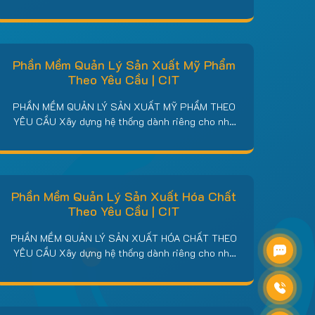
mềm quản lý sản xuất dệt nhuộm của CIT là giải
pháp được lập trình riêng cho nhà máy và xưởng
dệt – nhuộm – hoàn tất tại Việt Nam: kiểm soát
trọn vẹn…
Phần Mềm Quản Lý Sản Xuất Mỹ Phẩm
Theo Yêu Cầu | CIT
PHẦN MỀM QUẢN LÝ SẢN XUẤT MỸ PHẨM THEO
YÊU CẦU Xây dựng hệ thống dành riêng cho nhà
máy và cơ sở sản xuất mỹ phẩm đạt CGMP: quản
lý công thức và định mức theo mẻ, ra lệnh sản
xuất, quản lý lô – hạn sử dụng, số công bố mỹ
phẩm (CBMP),…
Phần Mềm Quản Lý Sản Xuất Hóa Chất
Theo Yêu Cầu | CIT
PHẦN MỀM QUẢN LÝ SẢN XUẤT HÓA CHẤT THEO
YÊU CẦU Xây dựng hệ thống dành riêng cho nhà
máy và cơ sở sản xuất hóa chất: quản lý công
thức phối trộn và phản ứng theo mẻ
(batch/recipe), ra lệnh sản xuất, quản lý lô và truy
vết hai chiều, an toàn hóa chất…