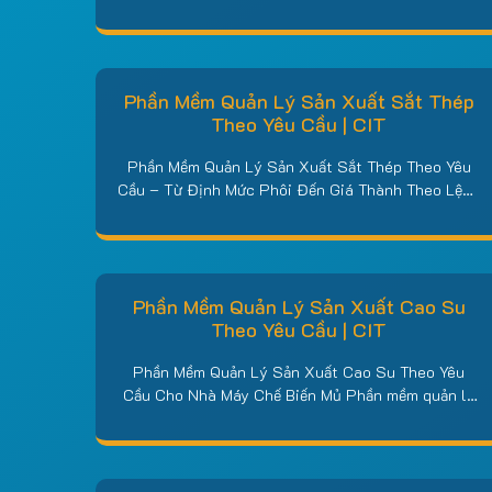
lý hàng trăm xã viên và phần vốn góp của họ, vừa
thu mua nông sản, cung ứng vật tư đầu vào, làm
dịch vụ đồng ruộng, tiêu thụ đầu ra và cuối kỳ
phải…
Phần Mềm Quản Lý Sản Xuất Sắt Thép
Theo Yêu Cầu | CIT
Phần Mềm Quản Lý Sản Xuất Sắt Thép Theo Yêu
Cầu – Từ Định Mức Phôi Đến Giá Thành Theo Lệnh
– CIT Phần mềm quản lý sản xuất sắt thép của CIT
là giải pháp được lập trình riêng cho nhà máy và
xưởng cán, kéo, gia công thép tại Việt Nam: kiểm
soát…
Phần Mềm Quản Lý Sản Xuất Cao Su
Theo Yêu Cầu | CIT
Phần Mềm Quản Lý Sản Xuất Cao Su Theo Yêu
Cầu Cho Nhà Máy Chế Biến Mủ Phần mềm quản lý
sản xuất cao su của CIT là giải pháp số hóa toàn
trình cho nhà máy chế biến mủ: từ khâu thu mua
mủ nước, mủ tạp theo hàm lượng cao su khô
(DRC),…