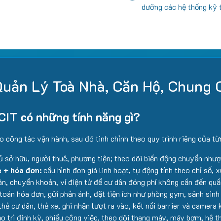
dưỡng các hệ thống kỹ 
uản Lý Toà Nhà, Căn Hộ, Chung 
CIT có những tính năng gì?
o công tác vận hành, sau đó tinh chỉnh theo quy trình riêng của từ
ủ sở hữu, người thuê, phương tiện; theo dõi biến động chuyển nhượ
e + hóa đơn:
cấu hình đơn giá linh hoạt, tự động tính theo chỉ số, 
án, chuyển khoản, ví điện tử để cư dân đóng phí không cần đến quầ
oán hóa đơn, gửi phản ánh, đặt tiện ích như phòng gym, sảnh sinh 
hẻ cư dân, thẻ xe, ghi nhận lượt ra vào, kết nối barrier và camera 
ảo trì định kỳ, phiếu công việc, theo dõi thang máy, máy bơm, hệ