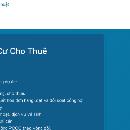
thuật
Cư Cho Thuê
ng dự án:
ng, cho thuê.
xuất hóa đơn hàng loạt và đối soát công nợ.
y.
hoạt, dịch vụ vệ sinh.
khi cần.
 thống PCCC theo vòng đời.