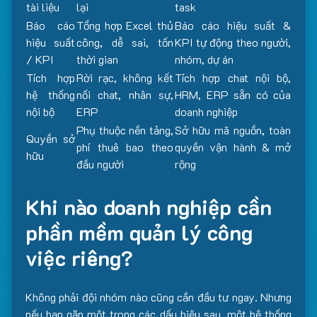
tài liệu
lại
task
Báo cáo
Tổng hợp Excel thủ
Báo cáo hiệu suất &
hiệu suất
công, dễ sai, tốn
KPI tự động theo người,
/ KPI
thời gian
nhóm, dự án
Tích hợp
Rời rạc, không kết
Tích hợp chat nội bộ,
hệ thống
nối chat, nhân sự,
HRM, ERP sẵn có của
nội bộ
ERP
doanh nghiệp
Phụ thuộc nền tảng,
Sở hữu mã nguồn, toàn
Quyền sở
phí thuê bao theo
quyền vận hành & mở
hữu
đầu người
rộng
Khi nào doanh nghiệp cần
phần mềm quản lý công
việc riêng?
Không phải đội nhóm nào cũng cần đầu tư ngay. Nhưng
nếu bạn gặp một trong các dấu hiệu sau, một hệ thống