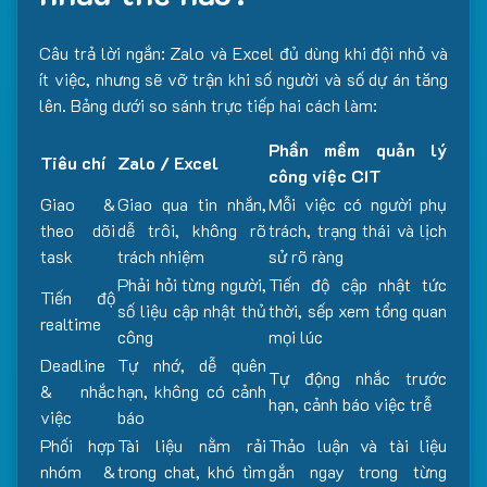
Câu trả lời ngắn: Zalo và Excel đủ dùng khi đội nhỏ và
ít việc, nhưng sẽ vỡ trận khi số người và số dự án tăng
lên. Bảng dưới so sánh trực tiếp hai cách làm:
Phần mềm quản lý
Tiêu chí
Zalo / Excel
công việc CIT
Giao &
Giao qua tin nhắn,
Mỗi việc có người phụ
theo dõi
dễ trôi, không rõ
trách, trạng thái và lịch
task
trách nhiệm
sử rõ ràng
Phải hỏi từng người,
Tiến độ cập nhật tức
Tiến độ
số liệu cập nhật thủ
thời, sếp xem tổng quan
realtime
công
mọi lúc
Deadline
Tự nhớ, dễ quên
Tự động nhắc trước
& nhắc
hạn, không có cảnh
hạn, cảnh báo việc trễ
việc
báo
Phối hợp
Tài liệu nằm rải
Thảo luận và tài liệu
nhóm &
trong chat, khó tìm
gắn ngay trong từng