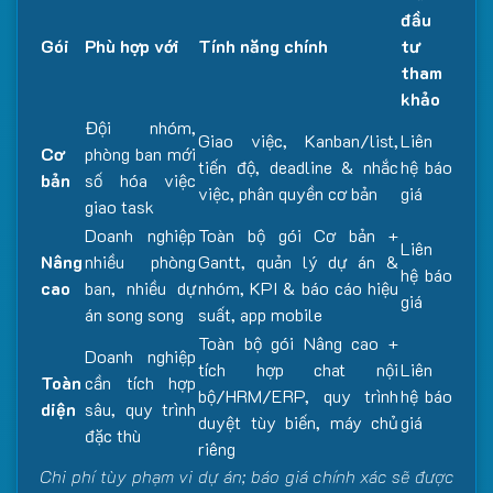
đầu
Gói
Phù hợp với
Tính năng chính
tư
tham
khảo
Đội nhóm,
Giao việc, Kanban/list,
Liên
Cơ
phòng ban mới
tiến độ, deadline & nhắc
hệ báo
bản
số hóa việc
việc, phân quyền cơ bản
giá
giao task
Doanh nghiệp
Toàn bộ gói Cơ bản +
Liên
Nâng
nhiều phòng
Gantt, quản lý dự án &
hệ báo
cao
ban, nhiều dự
nhóm, KPI & báo cáo hiệu
giá
án song song
suất, app mobile
Toàn bộ gói Nâng cao +
Doanh nghiệp
tích hợp chat nội
Liên
Toàn
cần tích hợp
bộ/HRM/ERP, quy trình
hệ báo
diện
sâu, quy trình
duyệt tùy biến, máy chủ
giá
đặc thù
riêng
Chi phí tùy phạm vi dự án; báo giá chính xác sẽ được