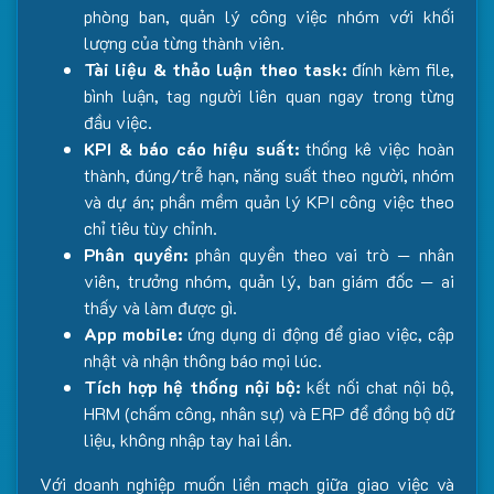
phòng ban, quản lý công việc nhóm với khối
lượng của từng thành viên.
Tài liệu & thảo luận theo task:
đính kèm file,
bình luận, tag người liên quan ngay trong từng
đầu việc.
KPI & báo cáo hiệu suất:
thống kê việc hoàn
thành, đúng/trễ hạn, năng suất theo người, nhóm
và dự án; phần mềm quản lý KPI công việc theo
chỉ tiêu tùy chỉnh.
Phân quyền:
phân quyền theo vai trò — nhân
viên, trưởng nhóm, quản lý, ban giám đốc — ai
thấy và làm được gì.
App mobile:
ứng dụng di động để giao việc, cập
nhật và nhận thông báo mọi lúc.
Tích hợp hệ thống nội bộ:
kết nối chat nội bộ,
HRM (chấm công, nhân sự) và ERP để đồng bộ dữ
liệu, không nhập tay hai lần.
Với doanh nghiệp muốn liền mạch giữa giao việc và