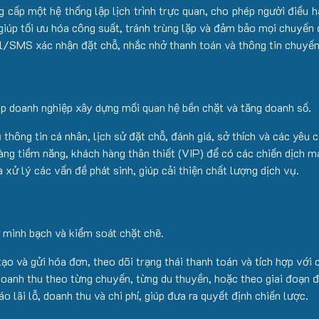
ấp một hệ thống lập lịch trình trực quan, cho phép người điều h
iúp tối ưu hóa công suất, tránh trùng lặp và đảm bảo mọi chuyến 
/SMS xác nhận đặt chỗ, nhắc nhở thanh toán và thông tin chuyến
p doanh nghiệp xây dựng mối quan hệ bền chặt và tăng doanh số.
thông tin cá nhân, lịch sử đặt chỗ, đánh giá, sở thích và các yêu c
ng tiềm năng, khách hàng thân thiết (VIP) để có các chiến dịch m
 xử lý các vấn đề phát sinh, giúp cải thiện chất lượng dịch vụ.
ự minh bạch và kiểm soát chặt chẽ.
ạo và gửi hóa đơn, theo dõi trạng thái thanh toán và tích hợp với 
oanh thu theo từng chuyến, từng du thuyền, hoặc theo giai đoạn đ
 lãi lỗ, doanh thu và chi phí, giúp đưa ra quyết định chiến lược.