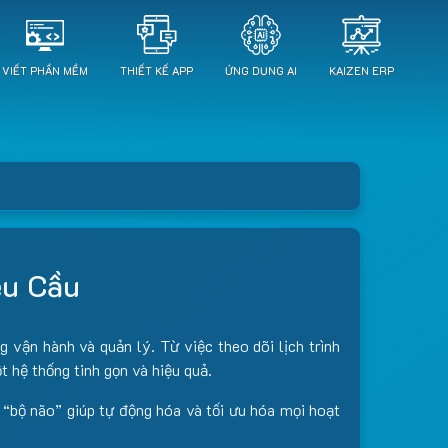
VIẾT PHẦN MỀM
THIẾT KẾ APP
ỨNG DỤNG AI
KAIZEN ERP
êu Cầu
 vận hành và quản lý. Từ việc theo dõi lịch trình
t hệ thống tinh gọn và hiệu quả.
 “bộ não” giúp tự động hóa và tối ưu hóa mọi hoạt