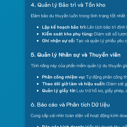
4. Quản lý Bảo trì và Tồn kho
Đảm bảo du thuyền luôn trong tình trạng tốt nhất
Lập kế hoạch bảo trì:
Lên lịch bảo trì định
Kiểm soát kho phụ tùng:
Giám sát số lượng,
Ghi nhận sự cố:
Tạo và quản lý phiếu yêu c
5. Quản lý Nhân sự và Thuyền viên
Tính năng này của phần mềm quản lý du thuyền giú
Phân công nhiệm vụ:
Tự động phân công thu
Theo dõi giờ làm và hiệu suất:
Giám sát gi
Quản lý giấy tờ:
Lưu trữ hồ sơ, giấy phép, 
6. Báo cáo và Phân tích Dữ liệu
Cung cấp cái nhìn toàn diện về hoạt động kinh doan
Báo cáo kinh doanh:
Hiển thị doanh thu, số