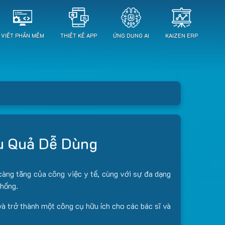
VIẾT PHẦN MỀM
THIẾT KẾ APP
ỨNG DỤNG AI
KAIZEN ERP
u Quả Dễ Dùng
càng tăng của công việc y tế, cùng với sự đa dạng
thống.
à trở thành một công cụ hữu ích cho các bác sĩ và