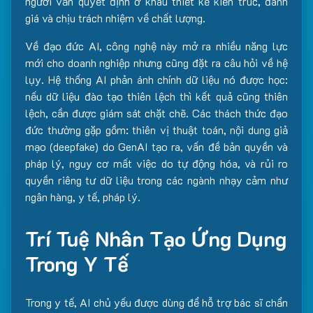
người vẫn quyết định ở khâu thiết kế kiến trúc, đánh
giá và chịu trách nhiệm về chất lượng.
Về đạo đức AI, công nghệ này mở ra nhiều năng lực
mới cho doanh nghiệp nhưng cũng đặt ra câu hỏi về hệ
lụy. Hệ thống AI phản ánh chính dữ liệu nó được học:
nếu dữ liệu đào tạo thiên lệch thì kết quả cũng thiên
lệch, cần được giám sát chặt chẽ. Các thách thức đạo
đức thường gặp gồm: thiên vị thuật toán, nội dung giả
mạo (deepfake) do GenAI tạo ra, vấn đề bản quyền và
pháp lý, nguy cơ mất việc do tự động hóa, và rủi ro
quyền riêng tư dữ liệu trong các ngành nhạy cảm như
ngân hàng, y tế, pháp lý.
Trí Tuệ Nhân Tạo Ứng Dụng
Trong Y Tế
Trong y tế, AI chủ yếu được dùng để hỗ trợ bác sĩ chẩn