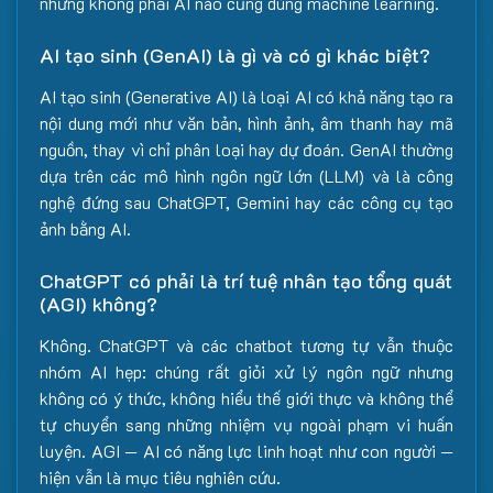
nhưng không phải AI nào cũng dùng machine learning.
AI tạo sinh (GenAI) là gì và có gì khác biệt?
AI tạo sinh (Generative AI) là loại AI có khả năng tạo ra
nội dung mới như văn bản, hình ảnh, âm thanh hay mã
nguồn, thay vì chỉ phân loại hay dự đoán. GenAI thường
dựa trên các mô hình ngôn ngữ lớn (LLM) và là công
nghệ đứng sau ChatGPT, Gemini hay các công cụ tạo
ảnh bằng AI.
ChatGPT có phải là trí tuệ nhân tạo tổng quát
(AGI) không?
Không. ChatGPT và các chatbot tương tự vẫn thuộc
nhóm AI hẹp: chúng rất giỏi xử lý ngôn ngữ nhưng
không có ý thức, không hiểu thế giới thực và không thể
tự chuyển sang những nhiệm vụ ngoài phạm vi huấn
luyện. AGI — AI có năng lực linh hoạt như con người —
hiện vẫn là mục tiêu nghiên cứu.