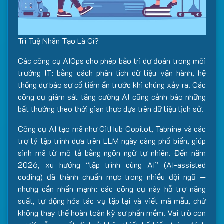
Trí Tuệ Nhân Tạo Là Gì?
Các công cụ AIOps cho phép bảo trì dự đoán trong môi
trường IT: bằng cách phân tích dữ liệu vận hành, hệ
thống dự báo sự cố tiềm ẩn trước khi chúng xảy ra. Các
công cụ giám sát tăng cường AI cũng cảnh báo những
bất thường theo thời gian thực dựa trên dữ liệu lịch sử.
Công cụ AI tạo mã như GitHub Copilot, Tabnine và các
trợ lý lập trình dựa trên LLM ngày càng phổ biến, giúp
sinh mã từ mô tả bằng ngôn ngữ tự nhiên. Đến năm
2026, xu hướng “lập trình cùng AI” (AI-assisted
coding) đã thành chuẩn mực trong nhiều đội ngũ —
nhưng cần nhấn mạnh: các công cụ này hỗ trợ năng
suất, tự động hóa tác vụ lặp lại và viết mã mẫu, chứ
không thay thế hoàn toàn kỹ sư phần mềm. Vai trò con