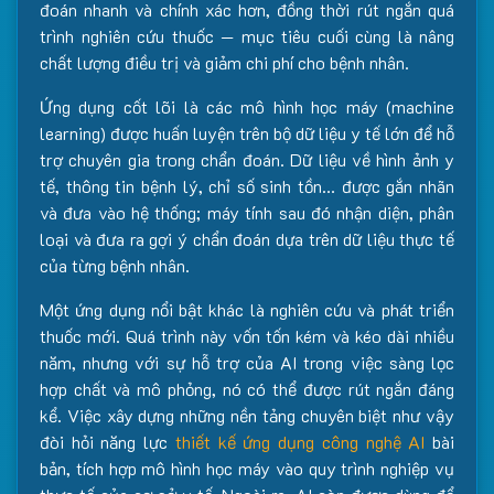
đoán nhanh và chính xác hơn, đồng thời rút ngắn quá
trình nghiên cứu thuốc — mục tiêu cuối cùng là nâng
chất lượng điều trị và giảm chi phí cho bệnh nhân.
Ứng dụng cốt lõi là các mô hình học máy (machine
learning) được huấn luyện trên bộ dữ liệu y tế lớn để hỗ
trợ chuyên gia trong chẩn đoán. Dữ liệu về hình ảnh y
tế, thông tin bệnh lý, chỉ số sinh tồn… được gắn nhãn
và đưa vào hệ thống; máy tính sau đó nhận diện, phân
loại và đưa ra gợi ý chẩn đoán dựa trên dữ liệu thực tế
của từng bệnh nhân.
Một ứng dụng nổi bật khác là nghiên cứu và phát triển
thuốc mới. Quá trình này vốn tốn kém và kéo dài nhiều
năm, nhưng với sự hỗ trợ của AI trong việc sàng lọc
hợp chất và mô phỏng, nó có thể được rút ngắn đáng
kể. Việc xây dựng những nền tảng chuyên biệt như vậy
đòi hỏi năng lực
thiết kế ứng dụng công nghệ AI
bài
bản, tích hợp mô hình học máy vào quy trình nghiệp vụ