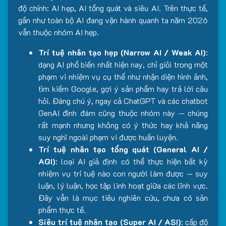
độ chính: AI hẹp, AI tổng quát và siêu AI. Trên thực tế,
gần như toàn bộ AI đang vận hành quanh ta năm 2026
vẫn thuộc nhóm AI hẹp.
Trí tuệ nhân tạo hẹp (Narrow AI / Weak AI)
:
dạng AI phổ biến nhất hiện nay, chỉ giỏi trong một
phạm vi nhiệm vụ cụ thể như nhận diện hình ảnh,
tìm kiếm Google, gợi ý sản phẩm hay trả lời câu
hỏi. Đáng chú ý, ngay cả ChatGPT và các chatbot
GenAI đình đám cũng thuộc nhóm này — chúng
rất mạnh nhưng không có ý thức hay khả năng
suy nghĩ ngoài phạm vi được huấn luyện.
Trí tuệ nhân tạo tổng quát (General AI /
AGI)
: loại AI giả định có thể thực hiện bất kỳ
nhiệm vụ trí tuệ nào con người làm được — suy
luận, lý luận, học tập linh hoạt giữa các lĩnh vực.
Đây vẫn là mục tiêu nghiên cứu, chưa có sản
phẩm thực tế.
Siêu trí tuệ nhân tạo (Super AI / ASI)
: cấp độ